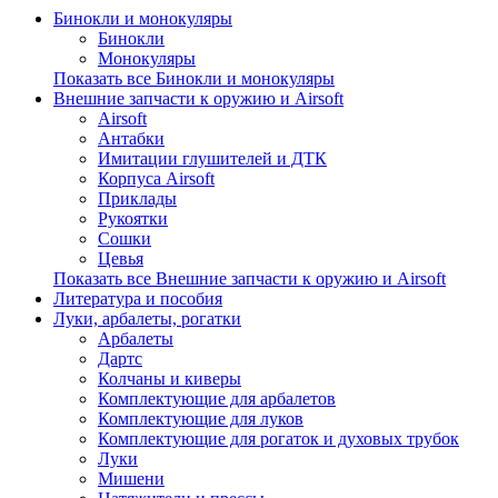
Бинокли и монокуляры
Бинокли
Монокуляры
Показать все Бинокли и монокуляры
Внешние запчасти к оружию и Airsoft
Airsoft
Антабки
Имитации глушителей и ДТК
Корпуса Airsoft
Приклады
Рукоятки
Сошки
Цевья
Показать все Внешние запчасти к оружию и Airsoft
Литература и пособия
Луки, арбалеты, рогатки
Арбалеты
Дартс
Колчаны и киверы
Комплектующие для арбалетов
Комплектующие для луков
Комплектующие для рогаток и духовых трубок
Луки
Мишени