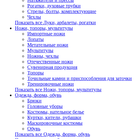
Натяжители и прессы
Рогатки, духовые трубки
Стрелы, болты, комплектующие
Чехлы
Показать все Луки, арбалеты, рогатки
Ножи, топоры, мультитулы
Импортные ножи
Лопаты
Метательные ножи
Мультитулы
Ножны, чехлы
Отечественные ножи
Сувенирная продукция
Топоры
Точильные камни и приспособления для заточки
Тренировочные ножи
Показать все Ножи, топоры, мультитулы
Одежда, форма, обувь
Брюки
Головные уборы
Костюмы, нательное белье
Куртки, кители, рубашки
Маскировочные костюмы
Обувь
Показать все Одежда, форма, обувь