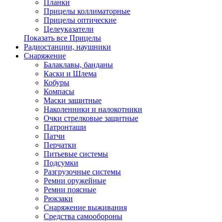
Планки
Прицелы коллиматорные
Прицелы оптические
Целеуказатели
Показать все Прицелы
Радиостанции, наушники
Снаряжение
Балаклавы, банданы
Каски и Шлема
Кобуры
Компасы
Маски защитные
Наколенники и налокотники
Очки стрелковые защитные
Патронташи
Патчи
Перчатки
Питьевые системы
Подсумки
Разгрузочные системы
Ремни оружейные
Ремни поясные
Рюкзаки
Снаряжение выживания
Средства самообороны