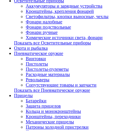
Осветительные приборы
Аккумуляторы и зарядные устройства
Кронштейны, крепления фонарей
Светофильтры, кнопки выносные, чехлы
Фонари налобные
Фонари подствольные
Фонари ручные
Химические источники света, фонари
Показать все Осветительные приборы
Охота и рыбалка
Пневматическое оружие
Винтовки
Пистолеты
Пистолеты-пулеметы
Расходные материалы
Револьверы
Сопутствующие товары и запчасти
Показать все Пневматическое оружие
Прицелы
Батарейки
Защита прицелов
Кольца и монокронштейны
Кронштейны, переходники
Механические прицелы
Патроны холодной пристрелки