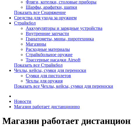
Фляги, котелки, столовые приборы
Шарфы, арафатки, шапки
Показать все Снаряжение
Средства для ухода за оружием
Страйкбол
Аккумуляторы и зарядные устройства
Внутренние запчасти
Гранатометы, мины, пиротехника
Магазины
Расходные материалы
Страйкбольное оружие
Трассерные насадки Airsoft
Показать все Страйкбол
Чехлы, кейсы, сумки для переноски
Сумки для пистолетов
Чехлы для оружия
Показать все Чехлы, кейсы, сумки для переноски
Новости
Магазин работает дистанционно
Магазин работает дистанцион