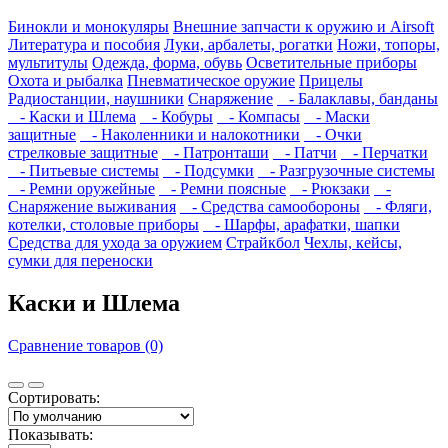
Бинокли и монокуляры
Внешние запчасти к оружию и Airsoft
Литература и пособия
Луки, арбалеты, рогатки
Ножи, топоры,
мультитулы
Одежда, форма, обувь
Осветительные приборы
Охота и рыбалка
Пневматическое оружие
Прицелы
Радиостанции, наушники
Снаряжение
- Балаклавы, банданы
- Каски и Шлема
- Кобуры
- Компасы
- Маски
защитные
- Наколенники и налокотники
- Очки
стрелковые защитные
- Патронташи
- Патчи
- Перчатки
- Питьевые системы
- Подсумки
- Разгрузочные системы
- Ремни оружейные
- Ремни поясные
- Рюкзаки
-
Снаряжение выживания
- Средства самообороны
- Фляги,
котелки, столовые приборы
- Шарфы, арафатки, шапки
Средства для ухода за оружием
Страйкбол
Чехлы, кейсы,
сумки для переноски
Каски и Шлема
Сравнение товаров (0)
Сортировать:
Показывать: