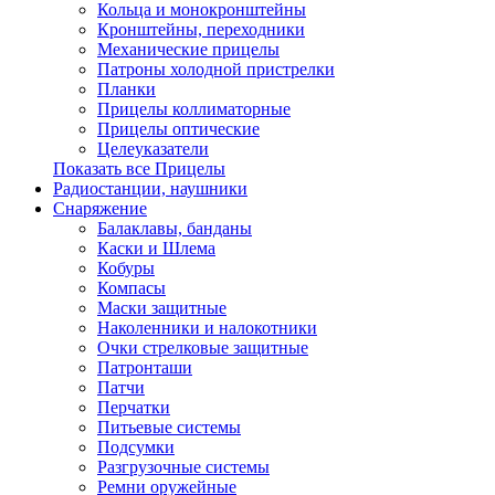
Кольца и монокронштейны
Кронштейны, переходники
Механические прицелы
Патроны холодной пристрелки
Планки
Прицелы коллиматорные
Прицелы оптические
Целеуказатели
Показать все Прицелы
Радиостанции, наушники
Снаряжение
Балаклавы, банданы
Каски и Шлема
Кобуры
Компасы
Маски защитные
Наколенники и налокотники
Очки стрелковые защитные
Патронташи
Патчи
Перчатки
Питьевые системы
Подсумки
Разгрузочные системы
Ремни оружейные