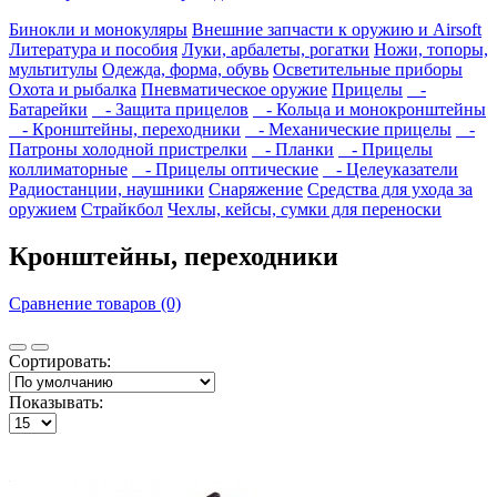
Бинокли и монокуляры
Внешние запчасти к оружию и Airsoft
Литература и пособия
Луки, арбалеты, рогатки
Ножи, топоры,
мультитулы
Одежда, форма, обувь
Осветительные приборы
Охота и рыбалка
Пневматическое оружие
Прицелы
-
Батарейки
- Защита прицелов
- Кольца и монокронштейны
- Кронштейны, переходники
- Механические прицелы
-
Патроны холодной пристрелки
- Планки
- Прицелы
коллиматорные
- Прицелы оптические
- Целеуказатели
Радиостанции, наушники
Снаряжение
Средства для ухода за
оружием
Страйкбол
Чехлы, кейсы, сумки для переноски
Кронштейны, переходники
Сравнение товаров (0)
Сортировать:
Показывать: