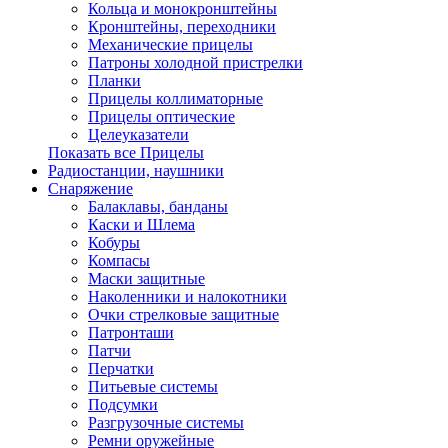
Кольца и монокронштейны
Кронштейны, переходники
Механические прицелы
Патроны холодной пристрелки
Планки
Прицелы коллиматорные
Прицелы оптические
Целеуказатели
Показать все Прицелы
Радиостанции, наушники
Снаряжение
Балаклавы, банданы
Каски и Шлема
Кобуры
Компасы
Маски защитные
Наколенники и налокотники
Очки стрелковые защитные
Патронташи
Патчи
Перчатки
Питьевые системы
Подсумки
Разгрузочные системы
Ремни оружейные