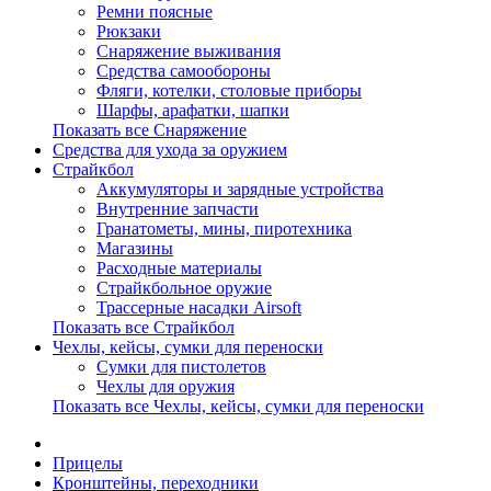
Ремни поясные
Рюкзаки
Снаряжение выживания
Средства самообороны
Фляги, котелки, столовые приборы
Шарфы, арафатки, шапки
Показать все Снаряжение
Средства для ухода за оружием
Страйкбол
Аккумуляторы и зарядные устройства
Внутренние запчасти
Гранатометы, мины, пиротехника
Магазины
Расходные материалы
Страйкбольное оружие
Трассерные насадки Airsoft
Показать все Страйкбол
Чехлы, кейсы, сумки для переноски
Сумки для пистолетов
Чехлы для оружия
Показать все Чехлы, кейсы, сумки для переноски
Прицелы
Кронштейны, переходники