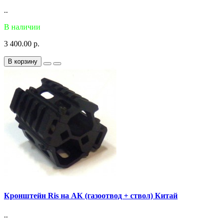
..
В наличии
3 400.00 р.
В корзину
Кронштейн Ris на АК (газоотвод + ствол) Китай
..