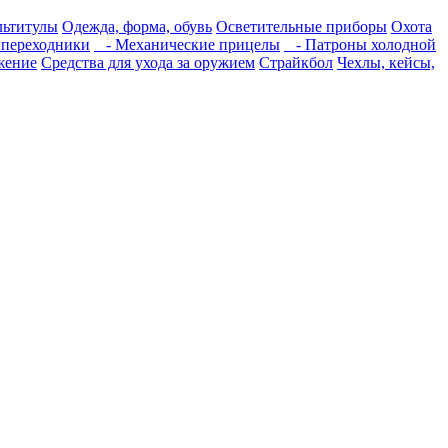
льтитулы
Одежда, форма, обувь
Осветительные приборы
Охота
переходники
- Механические прицелы
- Патроны холодной
жение
Средства для ухода за оружием
Страйкбол
Чехлы, кейсы,