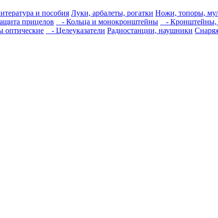
итература и пособия
Луки, арбалеты, рогатки
Ножи, топоры, му
ащита прицелов
- Кольца и монокронштейны
- Кронштейны, 
 оптические
- Целеуказатели
Радиостанции, наушники
Снаря