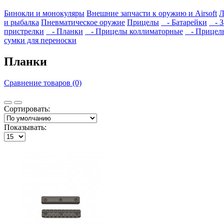
Бинокли и монокуляры
Внешние запчасти к оружию и Airsoft
Л
и рыбалка
Пневматическое оружие
Прицелы
- Батарейки
- З
пристрелки
- Планки
- Прицелы коллиматорные
- Прицелы
сумки для переноски
Планки
Сравнение товаров (0)
Сортировать:
Показывать: