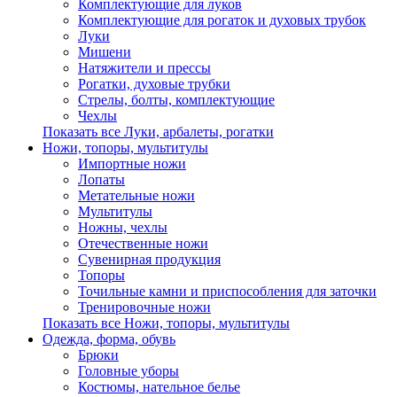
Комплектующие для луков
Комплектующие для рогаток и духовых трубок
Луки
Мишени
Натяжители и прессы
Рогатки, духовые трубки
Стрелы, болты, комплектующие
Чехлы
Показать все Луки, арбалеты, рогатки
Ножи, топоры, мультитулы
Импортные ножи
Лопаты
Метательные ножи
Мультитулы
Ножны, чехлы
Отечественные ножи
Сувенирная продукция
Топоры
Точильные камни и приспособления для заточки
Тренировочные ножи
Показать все Ножи, топоры, мультитулы
Одежда, форма, обувь
Брюки
Головные уборы
Костюмы, нательное белье