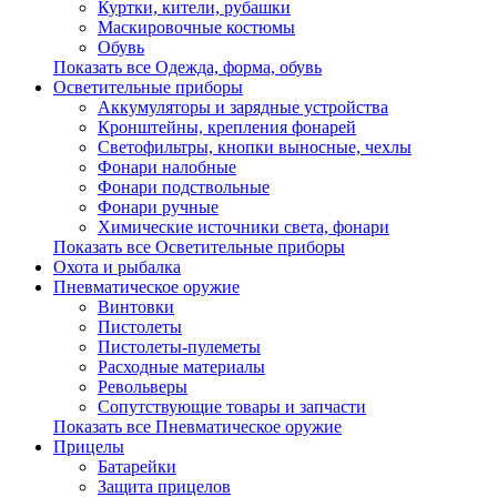
Куртки, кители, рубашки
Маскировочные костюмы
Обувь
Показать все Одежда, форма, обувь
Осветительные приборы
Аккумуляторы и зарядные устройства
Кронштейны, крепления фонарей
Светофильтры, кнопки выносные, чехлы
Фонари налобные
Фонари подствольные
Фонари ручные
Химические источники света, фонари
Показать все Осветительные приборы
Охота и рыбалка
Пневматическое оружие
Винтовки
Пистолеты
Пистолеты-пулеметы
Расходные материалы
Револьверы
Сопутствующие товары и запчасти
Показать все Пневматическое оружие
Прицелы
Батарейки
Защита прицелов