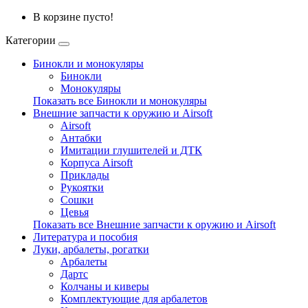
В корзине пусто!
Категории
Бинокли и монокуляры
Бинокли
Монокуляры
Показать все Бинокли и монокуляры
Внешние запчасти к оружию и Airsoft
Airsoft
Антабки
Имитации глушителей и ДТК
Корпуса Airsoft
Приклады
Рукоятки
Сошки
Цевья
Показать все Внешние запчасти к оружию и Airsoft
Литература и пособия
Луки, арбалеты, рогатки
Арбалеты
Дартс
Колчаны и киверы
Комплектующие для арбалетов