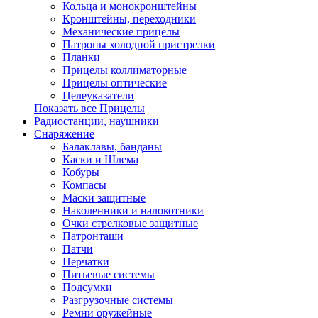
Кольца и монокронштейны
Кронштейны, переходники
Механические прицелы
Патроны холодной пристрелки
Планки
Прицелы коллиматорные
Прицелы оптические
Целеуказатели
Показать все Прицелы
Радиостанции, наушники
Снаряжение
Балаклавы, банданы
Каски и Шлема
Кобуры
Компасы
Маски защитные
Наколенники и налокотники
Очки стрелковые защитные
Патронташи
Патчи
Перчатки
Питьевые системы
Подсумки
Разгрузочные системы
Ремни оружейные