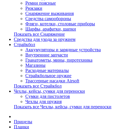
Ремни поясные
Рюкзаки
Снаряжение выживания
Средства самообороны
Фляги, котелки, столовые приборы
Шарфы, арафатки, шапки
Показать все Снаряжение
Средства для ухода за оружием
Страйкбол
Аккумуляторы и зарядные устройства
Внутренние запчасти
Гранатометы, мины, пиротехника
Магазины
Расходные материалы
Страйкбольное оружие
Трассерные насадки Airsoft
Показать все Страйкбол
Чехлы, кейсы, сумки для переноски
Сумки для пистолетов
Чехлы для оружия
Показать все Чехлы, кейсы, сумки для переноски
Прицелы
Планки