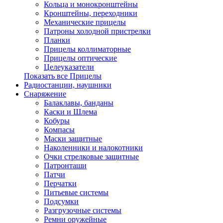
Кольца и монокронштейны
Кронштейны, переходники
Механические прицелы
Патроны холодной пристрелки
Планки
Прицелы коллиматорные
Прицелы оптические
Целеуказатели
Показать все Прицелы
Радиостанции, наушники
Снаряжение
Балаклавы, банданы
Каски и Шлема
Кобуры
Компасы
Маски защитные
Наколенники и налокотники
Очки стрелковые защитные
Патронташи
Патчи
Перчатки
Питьевые системы
Подсумки
Разгрузочные системы
Ремни оружейные