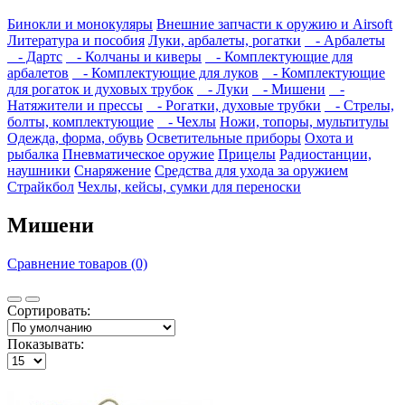
Бинокли и монокуляры
Внешние запчасти к оружию и Airsoft
Литература и пособия
Луки, арбалеты, рогатки
- Арбалеты
- Дартс
- Колчаны и киверы
- Комплектующие для
арбалетов
- Комплектующие для луков
- Комплектующие
для рогаток и духовых трубок
- Луки
- Мишени
-
Натяжители и прессы
- Рогатки, духовые трубки
- Стрелы,
болты, комплектующие
- Чехлы
Ножи, топоры, мультитулы
Одежда, форма, обувь
Осветительные приборы
Охота и
рыбалка
Пневматическое оружие
Прицелы
Радиостанции,
наушники
Снаряжение
Средства для ухода за оружием
Страйкбол
Чехлы, кейсы, сумки для переноски
Мишени
Сравнение товаров (0)
Сортировать:
Показывать: