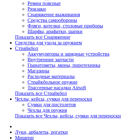
Ремни поясные
Рюкзаки
Снаряжение выживания
Средства самообороны
Фляги, котелки, столовые приборы
Шарфы, арафатки, шапки
Показать все Снаряжение
Средства для ухода за оружием
Страйкбол
Аккумуляторы и зарядные устройства
Внутренние запчасти
Гранатометы, мины, пиротехника
Магазины
Расходные материалы
Страйкбольное оружие
Трассерные насадки Airsoft
Показать все Страйкбол
Чехлы, кейсы, сумки для переноски
Сумки для пистолетов
Чехлы для оружия
Показать все Чехлы, кейсы, сумки для переноски
Луки, арбалеты, рогатки
Мишени