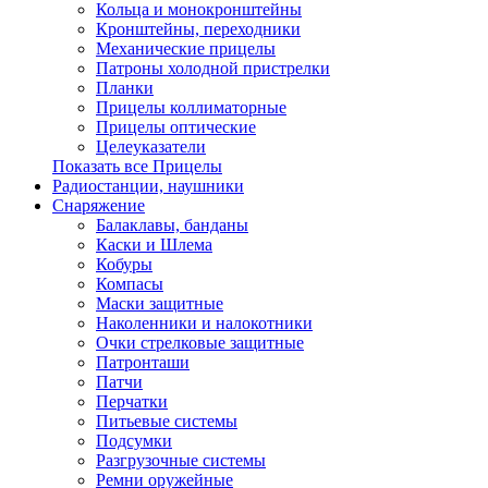
Кольца и монокронштейны
Кронштейны, переходники
Механические прицелы
Патроны холодной пристрелки
Планки
Прицелы коллиматорные
Прицелы оптические
Целеуказатели
Показать все Прицелы
Радиостанции, наушники
Снаряжение
Балаклавы, банданы
Каски и Шлема
Кобуры
Компасы
Маски защитные
Наколенники и налокотники
Очки стрелковые защитные
Патронташи
Патчи
Перчатки
Питьевые системы
Подсумки
Разгрузочные системы
Ремни оружейные