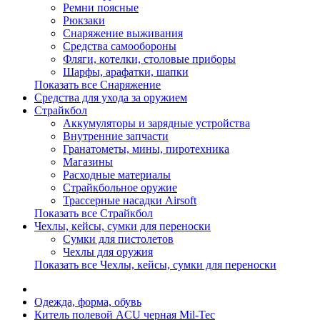
Ремни поясные
Рюкзаки
Снаряжение выживания
Средства самообороны
Фляги, котелки, столовые приборы
Шарфы, арафатки, шапки
Показать все Снаряжение
Средства для ухода за оружием
Страйкбол
Аккумуляторы и зарядные устройства
Внутренние запчасти
Гранатометы, мины, пиротехника
Магазины
Расходные материалы
Страйкбольное оружие
Трассерные насадки Airsoft
Показать все Страйкбол
Чехлы, кейсы, сумки для переноски
Сумки для пистолетов
Чехлы для оружия
Показать все Чехлы, кейсы, сумки для переноски
Одежда, форма, обувь
Китель полевой ACU черная Mil-Tec