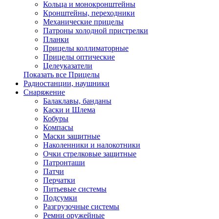
Кольца и монокронштейны
Кронштейны, переходники
Механические прицелы
Патроны холодной пристрелки
Планки
Прицелы коллиматорные
Прицелы оптические
Целеуказатели
Показать все Прицелы
Радиостанции, наушники
Снаряжение
Балаклавы, банданы
Каски и Шлема
Кобуры
Компасы
Маски защитные
Наколенники и налокотники
Очки стрелковые защитные
Патронташи
Патчи
Перчатки
Питьевые системы
Подсумки
Разгрузочные системы
Ремни оружейные