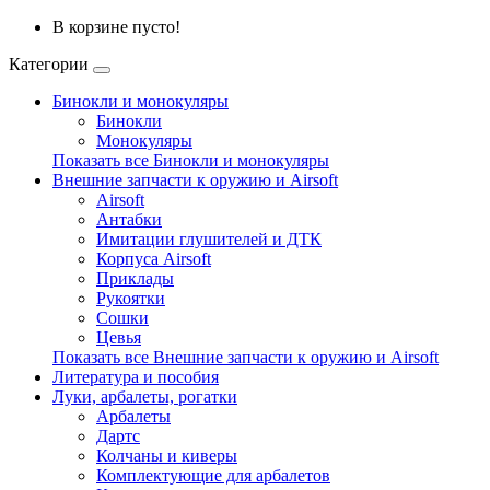
В корзине пусто!
Категории
Бинокли и монокуляры
Бинокли
Монокуляры
Показать все Бинокли и монокуляры
Внешние запчасти к оружию и Airsoft
Airsoft
Антабки
Имитации глушителей и ДТК
Корпуса Airsoft
Приклады
Рукоятки
Сошки
Цевья
Показать все Внешние запчасти к оружию и Airsoft
Литература и пособия
Луки, арбалеты, рогатки
Арбалеты
Дартс
Колчаны и киверы
Комплектующие для арбалетов