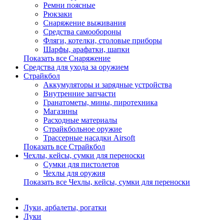
Ремни поясные
Рюкзаки
Снаряжение выживания
Средства самообороны
Фляги, котелки, столовые приборы
Шарфы, арафатки, шапки
Показать все Снаряжение
Средства для ухода за оружием
Страйкбол
Аккумуляторы и зарядные устройства
Внутренние запчасти
Гранатометы, мины, пиротехника
Магазины
Расходные материалы
Страйкбольное оружие
Трассерные насадки Airsoft
Показать все Страйкбол
Чехлы, кейсы, сумки для переноски
Сумки для пистолетов
Чехлы для оружия
Показать все Чехлы, кейсы, сумки для переноски
Луки, арбалеты, рогатки
Луки