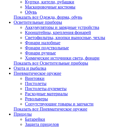
Куртки, кители, рубашки
Маскировочные костюмы
Обувь
Показать все Одежда, форма, обувь
Осветительные приборы
Аккумуляторы и зарядные устройства
Кронштейны, крепления фонарей
Светофильтры, кнопки выносные, чехлы
Фонари налобные
Фонари подствольные
Фонари ручные
Химические источники света, фонари
Показать все Осветительные приборы
Охота и рыбалка
Пневматическое оружие
Винтовки
Пистолеты
Пистолеты-пулеметы
Расходные материалы
Револьверы
Сопутствующие товары и запчасти
Показать все Пневматическое оружие
Прицелы
Батарейки
Защита прицелов