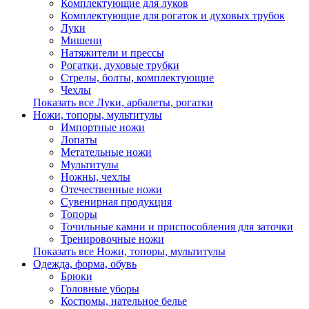
Комплектующие для луков
Комплектующие для рогаток и духовых трубок
Луки
Мишени
Натяжители и прессы
Рогатки, духовые трубки
Стрелы, болты, комплектующие
Чехлы
Показать все Луки, арбалеты, рогатки
Ножи, топоры, мультитулы
Импортные ножи
Лопаты
Метательные ножи
Мультитулы
Ножны, чехлы
Отечественные ножи
Сувенирная продукция
Топоры
Точильные камни и приспособления для заточки
Тренировочные ножи
Показать все Ножи, топоры, мультитулы
Одежда, форма, обувь
Брюки
Головные уборы
Костюмы, нательное белье