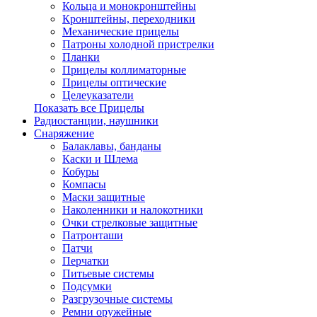
Кольца и монокронштейны
Кронштейны, переходники
Механические прицелы
Патроны холодной пристрелки
Планки
Прицелы коллиматорные
Прицелы оптические
Целеуказатели
Показать все Прицелы
Радиостанции, наушники
Снаряжение
Балаклавы, банданы
Каски и Шлема
Кобуры
Компасы
Маски защитные
Наколенники и налокотники
Очки стрелковые защитные
Патронташи
Патчи
Перчатки
Питьевые системы
Подсумки
Разгрузочные системы
Ремни оружейные