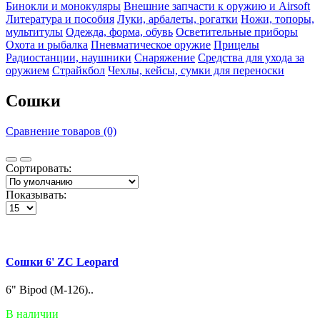
Бинокли и монокуляры
Внешние запчасти к оружию и Airsoft
Литература и пособия
Луки, арбалеты, рогатки
Ножи, топоры,
мультитулы
Одежда, форма, обувь
Осветительные приборы
Охота и рыбалка
Пневматическое оружие
Прицелы
Радиостанции, наушники
Снаряжение
Средства для ухода за
оружием
Страйкбол
Чехлы, кейсы, сумки для переноски
Сошки
Сравнение товаров (0)
Сортировать:
Показывать:
Сошки 6' ZC Leopard
6" Bipod (M-126)..
В наличии