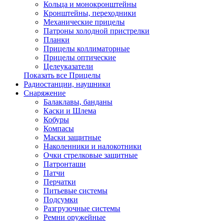
Кольца и монокронштейны
Кронштейны, переходники
Механические прицелы
Патроны холодной пристрелки
Планки
Прицелы коллиматорные
Прицелы оптические
Целеуказатели
Показать все Прицелы
Радиостанции, наушники
Снаряжение
Балаклавы, банданы
Каски и Шлема
Кобуры
Компасы
Маски защитные
Наколенники и налокотники
Очки стрелковые защитные
Патронташи
Патчи
Перчатки
Питьевые системы
Подсумки
Разгрузочные системы
Ремни оружейные